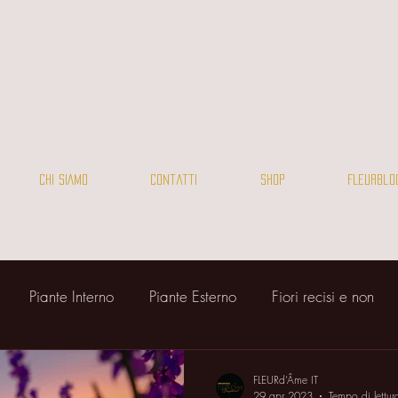
CHI SIAMO
Contatti
SHOP
FLEURBlo
Piante Interno
Piante Esterno
Fiori recisi e non
FLEURd’Âme IT
29 apr 2023
Tempo di lettur