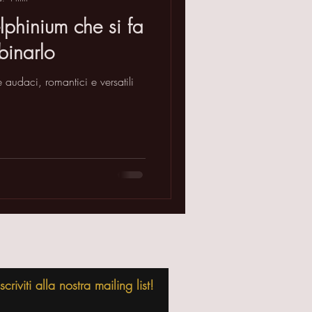
lphinium che si fa
binarlo
audaci, romantici e versatili
riviti alla nostra mailing list!