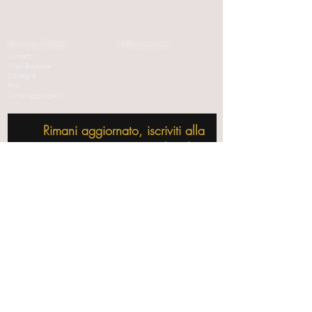
Servizio Clienti
Il Nostro sito
Contatti
Cookie Policy
Orari Boutique
Privacy Policy
Consegne
Condizioni generali di vendita
FAQ
Dati Societari
Come raggiungerci
Rimani aggiornato, iscriviti alla
nostra mailing list!
Iscriviti ora