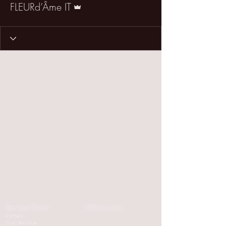
FLEURd’Âme IT
Servizio Clienti
Il Nostro sito
Contatti
Cookie Policy
Orari Boutique